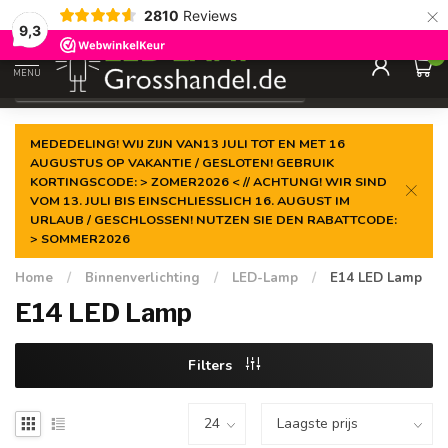
×
2810
Reviews
Gegarandeerde de
laagste prijs
9,3
0
MENU
€
Incl. btw
MEDEDELING! WIJ ZIJN VAN13 JULI TOT EN MET 16
AUGUSTUS OP VAKANTIE / GESLOTEN! GEBRUIK
KORTINGSCODE: > ZOMER2026 < // ACHTUNG! WIR SIND
VOM 13. JULI BIS EINSCHLIESSLICH 16. AUGUST IM
URLAUB / GESCHLOSSEN! NUTZEN SIE DEN RABATTCODE:
> SOMMER2026
Home
/
Binnenverlichting
/
LED-Lamp
/
E14 LED Lamp
E14 LED Lamp
Filters