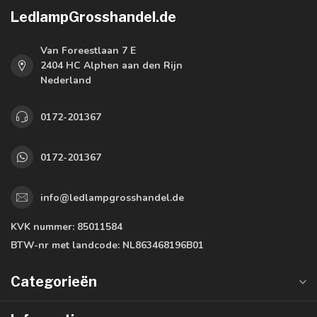
LedlampGrosshandel.de
Van Foreestlaan 7 E
2404 HC Alphen aan den Rijn
Nederland
0172-201367
0172-201367
info@ledlampgrosshandel.de
KVK nummer:
85011584
BTW-nr met landcode:
NL863468196B01
Categorieën