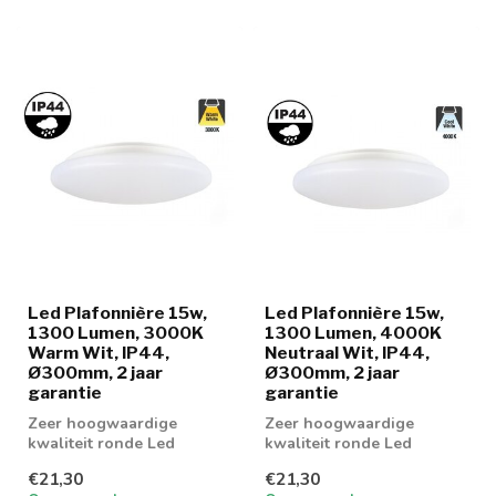
Led Plafonnière 15w,
Led Plafonnière 15w,
1300 Lumen, 3000K
1300 Lumen, 4000K
Warm Wit, IP44,
Neutraal Wit, IP44,
Ø300mm, 2 jaar
Ø300mm, 2 jaar
garantie
garantie
Zeer hoogwaardige
Zeer hoogwaardige
kwaliteit ronde Led
kwaliteit ronde Led
Plafonnière 15w leverbaar
Plafonnière 15w leverbaar
€21,30
€21,30
in 3000k warm wi...
in 3000k warm wi...