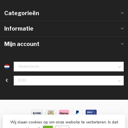
Categorieën
Informatie
Mijn account
€
Wij slaan cookies op om onze website te verbeteren. Is dat
© Copyright 2026 LedlampGrosshandel.de
- Powered by