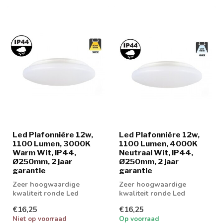
Led Plafonnière 12w,
Led Plafonnière 12w,
1100 Lumen, 3000K
1100 Lumen, 4000K
Warm Wit, IP44,
Neutraal Wit, IP44,
Ø250mm, 2 jaar
Ø250mm, 2 jaar
garantie
garantie
Zeer hoogwaardige
Zeer hoogwaardige
kwaliteit ronde Led
kwaliteit ronde Led
Plafonnière 12w leverbaar
Plafonnière 12w leverbaar
€16,25
€16,25
in 3000k warm wi...
in 4000k Neutraa...
Niet op voorraad
Op voorraad