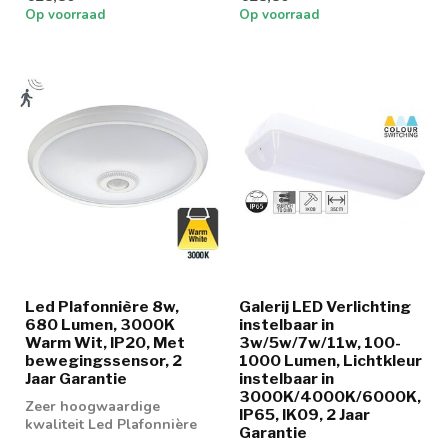
in 3000k warm wi...
in 4000k neutraa...
Op voorraad
Op voorraad
Led Plafonnière 8w,
Galerij LED Verlichting
680 Lumen, 3000K
instelbaar in
Warm Wit, IP20, Met
3w/5w/7w/11w, 100-
bewegingssensor, 2
1000 Lumen, Lichtkleur
Jaar Garantie
instelbaar in
3000K/4000K/6000K,
Zeer hoogwaardige
IP65, IK09, 2 Jaar
kwaliteit Led Plafonnière
Garantie
8w met bewegingssensor.