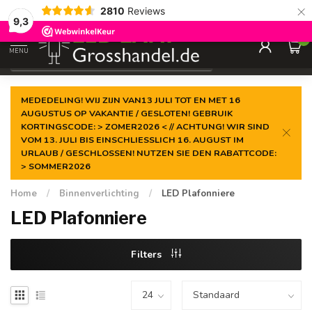
×
2810
Reviews
Gegarandeerde de
laagste prijs
9,3
0
MENU
€
Incl. btw
MEDEDELING! WIJ ZIJN VAN13 JULI TOT EN MET 16
AUGUSTUS OP VAKANTIE / GESLOTEN! GEBRUIK
KORTINGSCODE: > ZOMER2026 < // ACHTUNG! WIR SIND
VOM 13. JULI BIS EINSCHLIESSLICH 16. AUGUST IM
URLAUB / GESCHLOSSEN! NUTZEN SIE DEN RABATTCODE:
> SOMMER2026
Home
/
Binnenverlichting
/
LED Plafonniere
LED Plafonniere
Filters