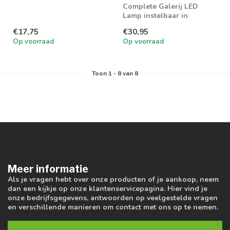
Complete Galerij LED
Lamp instelbaar in
lichtkleur en wattage
€17,75
€30,95
Op voorraad
Op voorraad
Toon
1
-
8
van 8
Meer informatie
Als je vragen hebt over onze producten of je aankoop, neem
dan een kijkje op onze klantenservicepagina. Hier vind je
onze bedrijfsgegevens, antwoorden op veelgestelde vragen
en verschillende manieren om contact met ons op te nemen.