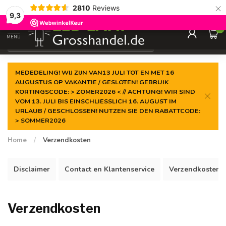
×
2810
Reviews
Gegarandeerde de
laagste prijs
9,3
0
MENU
€
Incl. btw
MEDEDELING! WIJ ZIJN VAN13 JULI TOT EN MET 16
AUGUSTUS OP VAKANTIE / GESLOTEN! GEBRUIK
KORTINGSCODE: > ZOMER2026 < // ACHTUNG! WIR SIND
VOM 13. JULI BIS EINSCHLIESSLICH 16. AUGUST IM
URLAUB / GESCHLOSSEN! NUTZEN SIE DEN RABATTCODE:
> SOMMER2026
Home
/
Verzendkosten
Disclaimer
Contact en Klantenservice
Verzendkosten
Verzendkosten