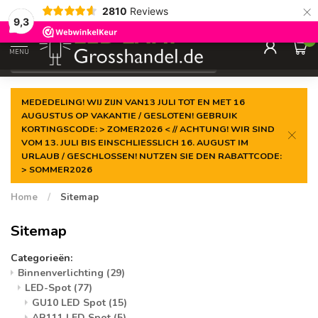
×
2810
Reviews
Gegarandeerde de
laagste prijs
9,3
0
MENU
€
Incl. btw
MEDEDELING! WIJ ZIJN VAN13 JULI TOT EN MET 16
AUGUSTUS OP VAKANTIE / GESLOTEN! GEBRUIK
KORTINGSCODE: > ZOMER2026 < // ACHTUNG! WIR SIND
VOM 13. JULI BIS EINSCHLIESSLICH 16. AUGUST IM
URLAUB / GESCHLOSSEN! NUTZEN SIE DEN RABATTCODE:
> SOMMER2026
Home
/
Sitemap
Sitemap
Categorieën:
Binnenverlichting
(29)
LED-Spot
(77)
GU10 LED Spot
(15)
AR111 LED Spot
(5)