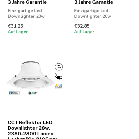
3 Jahre Garantie
3 Jahre Garantie
Einzigartige Led-
Einzigartige Led-
Downlighter 20w
Downlighter 20w
einstellbar in 3
einstellbar in 3
€31,25
€32,85
Lichtfarben; 3000K, 4000K
Lichtfarben; 3000K, 4000K
Auf Lager
Auf Lager
und ...
und ...
CCT Reflektor LED
Downlighter 28w,
2380-2800 Lumen,