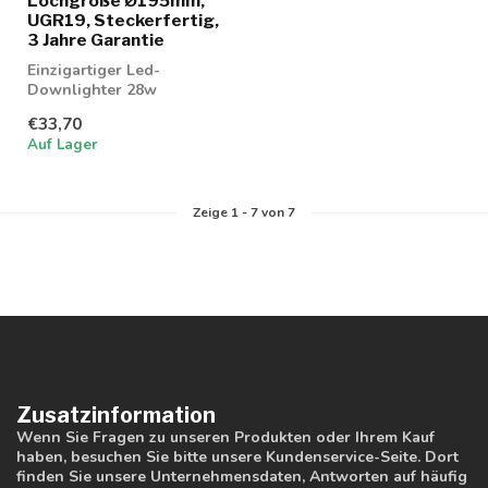
Lochgröße Ø195mm,
UGR19, Steckerfertig,
3 Jahre Garantie
Einzigartiger Led-
Downlighter 28w
einstellbar in 3
€33,70
Lichtfarben; 3000K, 4000K
Auf Lager
und...
Zeige
1
-
7
von 7
Zusatzinformation
Wenn Sie Fragen zu unseren Produkten oder Ihrem Kauf
haben, besuchen Sie bitte unsere Kundenservice-Seite. Dort
finden Sie unsere Unternehmensdaten, Antworten auf häufig