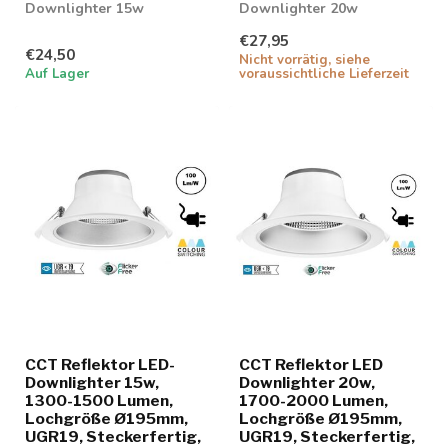
Downlighter 15w
Downlighter 20w
einstellbar in 3
einstellbar in 3
€27,95
Lichtfarben; 3000K, 4000K
Lichtfarben; 3000K, 4000K
€24,50
Nicht vorrätig, siehe
und...
und ...
Auf Lager
voraussichtliche Lieferzeit
CCT Reflektor LED-
CCT Reflektor LED
Downlighter 15w,
Downlighter 20w,
1300-1500 Lumen,
1700-2000 Lumen,
Lochgröße Ø195mm,
Lochgröße Ø195mm,
UGR19, Steckerfertig,
UGR19, Steckerfertig,