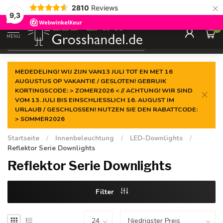
×
2810
Reviews
Garantiert der
niedrigste Preis
9,3
0
MENU
€
Inkl. MwSt.
MEDEDELING! WIJ ZIJN VAN13 JULI TOT EN MET 16
AUGUSTUS OP VAKANTIE / GESLOTEN! GEBRUIK
KORTINGSCODE: > ZOMER2026 < // ACHTUNG! WIR SIND
VOM 13. JULI BIS EINSCHLIESSLICH 16. AUGUST IM
URLAUB / GESCHLOSSEN! NUTZEN SIE DEN RABATTCODE:
> SOMMER2026
Startseite
/
Innenbeleuchtung
/
LED-Downlights
/
Reflektor Serie Downlights
Reflektor Serie Downlights
Filter