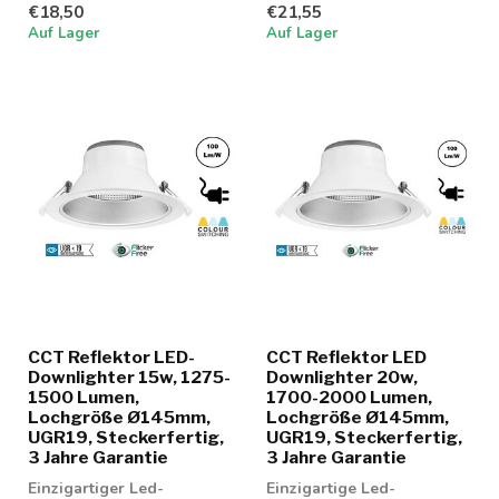
€18,50
€21,55
Lichtfarben; 3000K, 4000K
Lichtfarben; 3000K, 4000K
Auf Lager
Auf Lager
und...
und...
CCT Reflektor LED-
CCT Reflektor LED
Downlighter 15w, 1275-
Downlighter 20w,
1500 Lumen,
1700-2000 Lumen,
Lochgröße Ø145mm,
Lochgröße Ø145mm,
UGR19, Steckerfertig,
UGR19, Steckerfertig,
3 Jahre Garantie
3 Jahre Garantie
Einzigartiger Led-
Einzigartige Led-