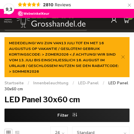
×
2810
Reviews
Garantiert der
niedrigste Preis
9,3
0
MENU
€
Inkl. MwSt.
MEDEDELING! WIJ ZIJN VAN13 JULI TOT EN MET 16
AUGUSTUS OP VAKANTIE / GESLOTEN! GEBRUIK
KORTINGSCODE: > ZOMER2026 < // ACHTUNG! WIR SIND
VOM 13. JULI BIS EINSCHLIESSLICH 16. AUGUST IM
URLAUB / GESCHLOSSEN! NUTZEN SIE DEN RABATTCODE:
> SOMMER2026
Startseite
/
Innenbeleuchtung
/
LED-Panel
/
LED Panel
30x60 cm
LED Panel 30x60 cm
Filter