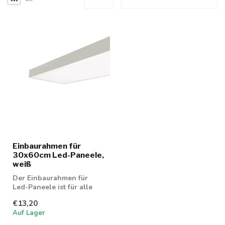
Einbaurahmen für
30x60cm Led-Paneele,
weiß
Der Einbaurahmen für
Led-Paneele ist für alle
30x60cm großen Led-
€13,20
Paneele geeigne...
Auf Lager