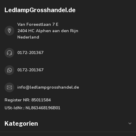
LedlampGrosshandel.de
Van Foreestlaan 7 E
2404 HC Alphen aan den Rijn
Nederland
0172-201367
0172-201367
info@ledlampgrosshandel.de
Register NR:
85011584
USt-IdNr.:
NL863468196B01
Kategorien