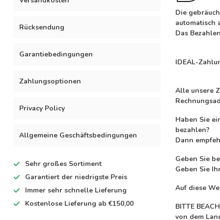
Versandkosten
Die gebräuchl
automatisch 
Rücksendung
Das Bezahlen 
Garantiebedingungen
IDEAL-Zahlun
Zahlungsoptionen
Alle unsere 
Rechnungsadr
Privacy Policy
Haben Sie ei
bezahlen?
Allgemeine Geschäftsbedingungen
Dann empfehl
Geben Sie be
Sehr großes
Sortiment
Geben Sie Ih
Garantiert der
niedrigste Preis
Auf diese We
Immer
sehr schnelle
Lieferung
Kostenlose Lieferung
ab €150,00
BITTE BEACHT
von dem Land