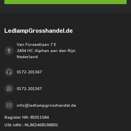
LedlampGrosshandel.de
Van Foreestlaan 7 E
2404 HC Alphen aan den Rijn
Nederland
0172-201367
0172-201367
info@ledlampgrosshandel.de
Register NR:
85011584
USt-IdNr.:
NL863468196B01