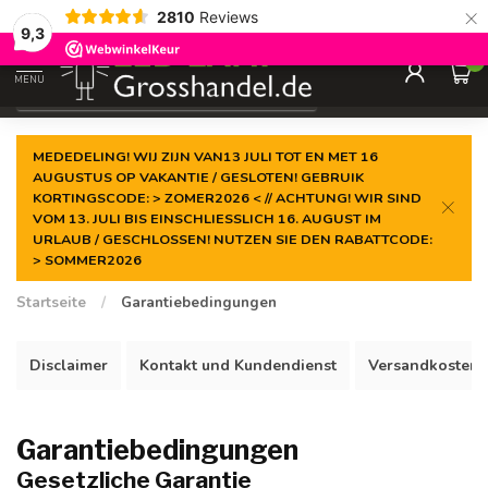
×
2810
Reviews
Garantiert der
niedrigste Preis
9,3
0
MENU
€
Inkl. MwSt.
MEDEDELING! WIJ ZIJN VAN13 JULI TOT EN MET 16
AUGUSTUS OP VAKANTIE / GESLOTEN! GEBRUIK
KORTINGSCODE: > ZOMER2026 < // ACHTUNG! WIR SIND
VOM 13. JULI BIS EINSCHLIESSLICH 16. AUGUST IM
URLAUB / GESCHLOSSEN! NUTZEN SIE DEN RABATTCODE:
> SOMMER2026
Startseite
/
Garantiebedingungen
Disclaimer
Kontakt und Kundendienst
Versandkosten
Garantiebedingungen
Gesetzliche Garantie