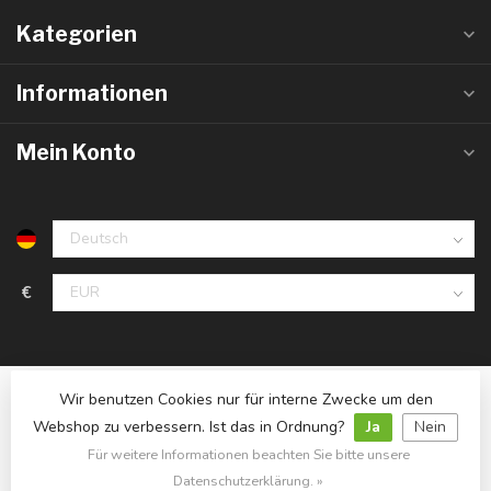
Kategorien
Informationen
Mein Konto
€
Wir benutzen Cookies nur für interne Zwecke um den
Webshop zu verbessern. Ist das in Ordnung?
Ja
Nein
Für weitere Informationen beachten Sie bitte unsere
© Copyright 2026 LedlampGrosshandel.de
- Powered by
Lightspeed
- Theme by
Dyvelopment
Datenschutzerklärung. »