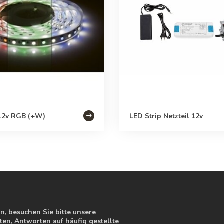
 12v RGB (+W)
LED Strip Netzteil 12v
, besuchen Sie bitte unsere
en, Antworten auf häufig gestellte