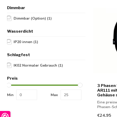
Dimmbar
Dimmbar (Option)
(1)
Wasserdicht
IP20 innen
(1)
Schlagfest
IK02 Normaler Gebrauch
(1)
Preis
3 Phasen
AR111 mi
Min
Max
Gehäuse 
Eine preis
Phasen-Sc
€24,95