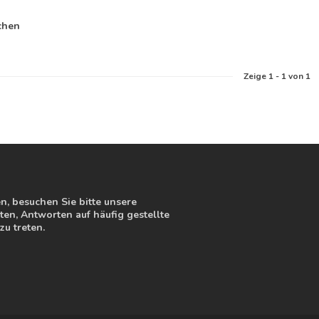
chen
Zeige
1
-
1
von 1
, besuchen Sie bitte unsere
en, Antworten auf häufig gestellte
zu treten.