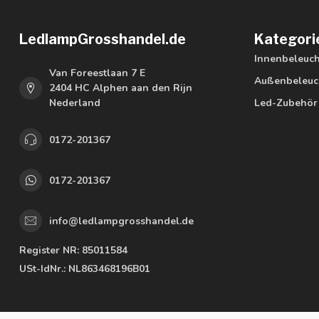
LedlampGrosshandel.de
Kategori
Innenbeleuc
Van Foreestlaan 7 E
Außenbeleuc
2404 HC Alphen aan den Rijn
Nederland
Led-Zubehör
0172-201367
0172-201367
info@ledlampgrosshandel.de
Register NR:
85011584
USt-IdNr.:
NL863468196B01