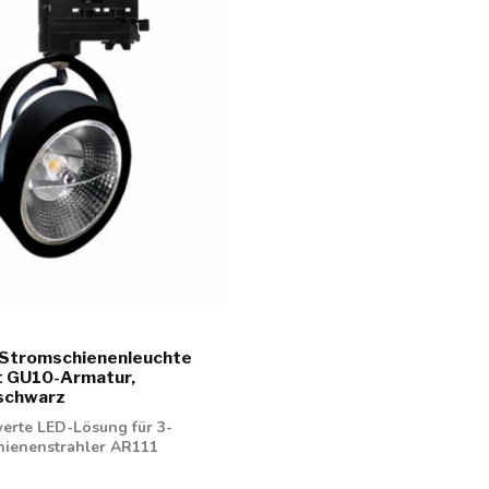
 Stromschienenleuchte
t GU10-Armatur,
schwarz
werte LED-Lösung für 3-
hienenstrahler AR111