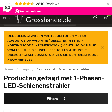
×
2810
Reviews
Gegarandeerde de
laagste prijs
9,3
0
MENU
€
Incl. btw
MEDEDELING! WIJ ZIJN VAN13 JULI TOT EN MET 16
AUGUSTUS OP VAKANTIE / GESLOTEN! GEBRUIK
KORTINGSCODE: > ZOMER2026 < // ACHTUNG! WIR SIND
VOM 13. JULI BIS EINSCHLIESSLICH 16. AUGUST IM
URLAUB / GESCHLOSSEN! NUTZEN SIE DEN RABATTCODE:
> SOMMER2026
Home
/
Tags
/
1-Phasen-LED-Schienenstrahler
Producten getagd met 1-Phasen-
LED-Schienenstrahler
Filters