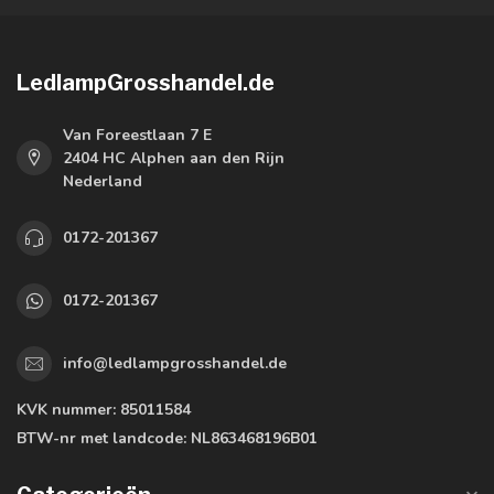
LedlampGrosshandel.de
Van Foreestlaan 7 E
2404 HC Alphen aan den Rijn
Nederland
0172-201367
0172-201367
info@ledlampgrosshandel.de
KVK nummer:
85011584
BTW-nr met landcode:
NL863468196B01