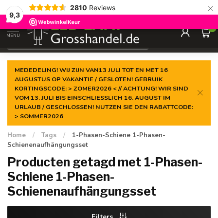
×
2810
Reviews
Gegarandeerde de
laagste prijs
9,3
0
MENU
€
Incl. btw
MEDEDELING! WIJ ZIJN VAN13 JULI TOT EN MET 16
AUGUSTUS OP VAKANTIE / GESLOTEN! GEBRUIK
KORTINGSCODE: > ZOMER2026 < // ACHTUNG! WIR SIND
VOM 13. JULI BIS EINSCHLIESSLICH 16. AUGUST IM
URLAUB / GESCHLOSSEN! NUTZEN SIE DEN RABATTCODE:
> SOMMER2026
Home
/
Tags
/
1-Phasen-Schiene 1-Phasen-
Schienenaufhängungsset
Producten getagd met 1-Phasen-
Schiene 1-Phasen-
Schienenaufhängungsset
Filters