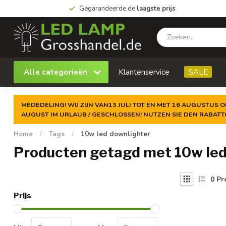
Gegarandeerde de
laagste prijs
Alle categorieën
Klantenservice
SALE
MEDEDELING! WIJ ZIJN VAN13 JULI TOT EN MET 16 AUGUSTUS O
AUGUST IM URLAUB / GESCHLOSSEN! NUTZEN SIE DEN RABAT
Home
/
Tags
/
10w led downlighter
Producten getagd met 10w led
0
Pr
Prijs