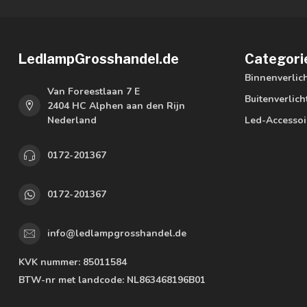
LedlampGrosshandel.de
Categori
Binnenverlic
Van Foreestlaan 7 E
Buitenverlich
2404 HC Alphen aan den Rijn
Nederland
Led-Accessoi
0172-201367
0172-201367
info@ledlampgrosshandel.de
KVK nummer:
85011584
BTW-nr met landcode:
NL863468196B01