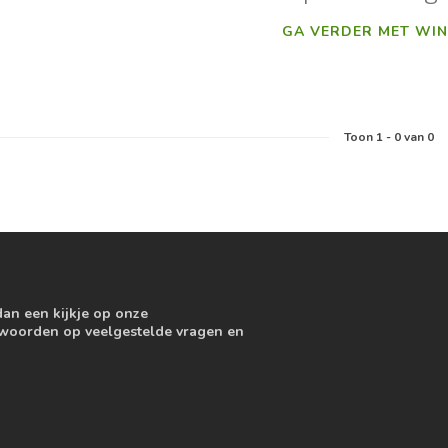
GA VERDER MET WIN
Toon
1
-
0
van 0
dan een kijkje op onze
ntwoorden op veelgestelde vragen en