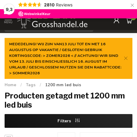
×
2810
Reviews
Gegarandeerde de
laagste prijs
9,3
0
MENU
€
Incl. btw
MEDEDELING! WIJ ZIJN VAN13 JULI TOT EN MET 16
AUGUSTUS OP VAKANTIE / GESLOTEN! GEBRUIK
KORTINGSCODE: > ZOMER2026 < // ACHTUNG! WIR SIND
VOM 13. JULI BIS EINSCHLIESSLICH 16. AUGUST IM
URLAUB / GESCHLOSSEN! NUTZEN SIE DEN RABATTCODE:
> SOMMER2026
Home
/
Tags
/
1200 mm led buis
Producten getagd met 1200 mm
led buis
Filters