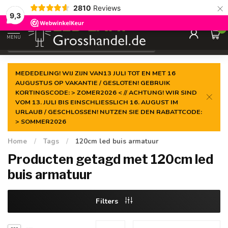
×
2810
Reviews
Gegarandeerde de
laagste prijs
9,3
0
MENU
€
Incl. btw
MEDEDELING! WIJ ZIJN VAN13 JULI TOT EN MET 16
AUGUSTUS OP VAKANTIE / GESLOTEN! GEBRUIK
KORTINGSCODE: > ZOMER2026 < // ACHTUNG! WIR SIND
VOM 13. JULI BIS EINSCHLIESSLICH 16. AUGUST IM
URLAUB / GESCHLOSSEN! NUTZEN SIE DEN RABATTCODE:
> SOMMER2026
Home
/
Tags
/
120cm led buis armatuur
Producten getagd met 120cm led
buis armatuur
Filters