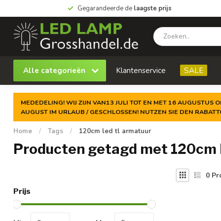
Gegarandeerde de
laagste prijs
Alle categorieën
Klantenservice
SALE
MEDEDELING! WIJ ZIJN VAN13 JULI TOT EN MET 16 AUGUSTUS O
AUGUST IM URLAUB / GESCHLOSSEN! NUTZEN SIE DEN RABAT
Home
/
Tags
/
120cm led tl armatuur
Producten getagd met 120cm l
0
Pr
Prijs