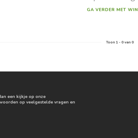
GA VERDER MET WIN
Toon
1
-
0
van 0
dan een kijkje op onze
ntwoorden op veelgestelde vragen en