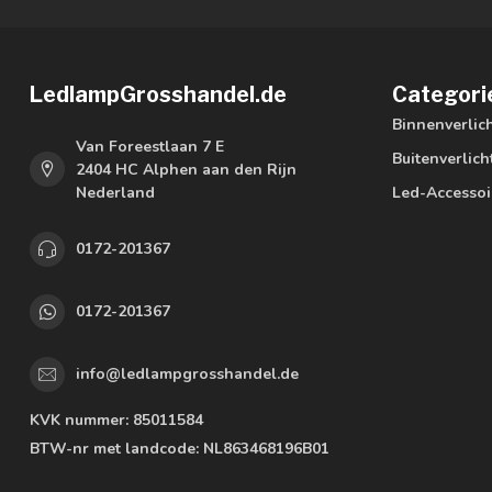
LedlampGrosshandel.de
Categori
Binnenverlic
Van Foreestlaan 7 E
Buitenverlich
2404 HC Alphen aan den Rijn
Nederland
Led-Accessoi
0172-201367
0172-201367
info@ledlampgrosshandel.de
KVK nummer:
85011584
BTW-nr met landcode:
NL863468196B01