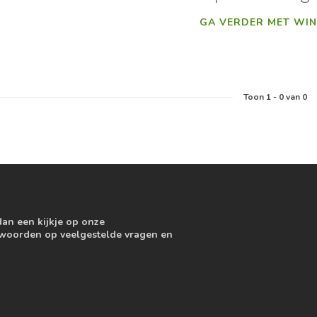
GA VERDER MET WIN
Toon
1
-
0
van 0
dan een kijkje op onze
ntwoorden op veelgestelde vragen en