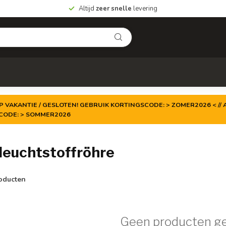
Altijd
zeer snelle
levering
P VAKANTIE / GESLOTEN! GEBRUIK KORTINGSCODE: > ZOMER2026 < // A
TCODE: > SOMMER2026
leuchtstoffröhre
oducten
Geen producten g