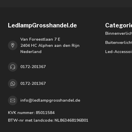
LedlampGrosshandel.de
Categori
Binnenverlic
Van Foreestlaan 7 E
Buitenverlich
2404 HC Alphen aan den Rijn
Nederland
Led-Accessoi
0172-201367
0172-201367
info@ledlampgrosshandel.de
KVK nummer:
85011584
BTW-nr met landcode:
NL863468196B01