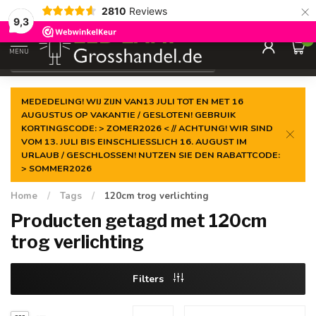
×
2810
Reviews
Gegarandeerde de
laagste prijs
9,3
0
MENU
€
Incl. btw
MEDEDELING! WIJ ZIJN VAN13 JULI TOT EN MET 16
AUGUSTUS OP VAKANTIE / GESLOTEN! GEBRUIK
KORTINGSCODE: > ZOMER2026 < // ACHTUNG! WIR SIND
VOM 13. JULI BIS EINSCHLIESSLICH 16. AUGUST IM
URLAUB / GESCHLOSSEN! NUTZEN SIE DEN RABATTCODE:
> SOMMER2026
Home
/
Tags
/
120cm trog verlichting
Producten getagd met 120cm
trog verlichting
Filters