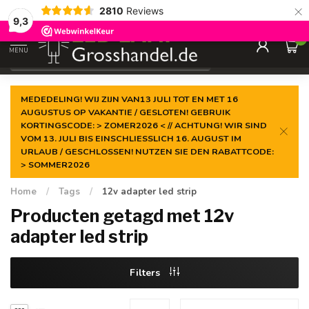
×
2810
Reviews
Gegarandeerde de
laagste prijs
9,3
0
MENU
€
Incl. btw
MEDEDELING! WIJ ZIJN VAN13 JULI TOT EN MET 16
AUGUSTUS OP VAKANTIE / GESLOTEN! GEBRUIK
KORTINGSCODE: > ZOMER2026 < // ACHTUNG! WIR SIND
VOM 13. JULI BIS EINSCHLIESSLICH 16. AUGUST IM
URLAUB / GESCHLOSSEN! NUTZEN SIE DEN RABATTCODE:
> SOMMER2026
Home
/
Tags
/
12v adapter led strip
Producten getagd met 12v
adapter led strip
Filters