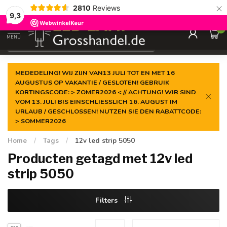
×
2810
Reviews
Gegarandeerde de
laagste prijs
9,3
0
MENU
€
Incl. btw
MEDEDELING! WIJ ZIJN VAN13 JULI TOT EN MET 16
AUGUSTUS OP VAKANTIE / GESLOTEN! GEBRUIK
KORTINGSCODE: > ZOMER2026 < // ACHTUNG! WIR SIND
VOM 13. JULI BIS EINSCHLIESSLICH 16. AUGUST IM
URLAUB / GESCHLOSSEN! NUTZEN SIE DEN RABATTCODE:
> SOMMER2026
Home
/
Tags
/
12v led strip 5050
Producten getagd met 12v led
strip 5050
Filters