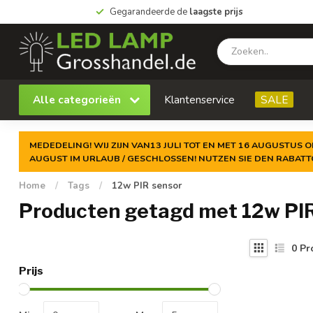
Gegarandeerde de
laagste prijs
Alle categorieën
Klantenservice
SALE
MEDEDELING! WIJ ZIJN VAN13 JULI TOT EN MET 16 AUGUSTUS O
AUGUST IM URLAUB / GESCHLOSSEN! NUTZEN SIE DEN RABAT
Home
/
Tags
/
12w PIR sensor
Producten getagd met 12w PI
0
Pr
Prijs