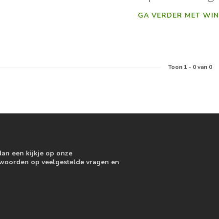
GA VERDER MET WIN
Toon
1
-
0
van 0
dan een kijkje op onze
ntwoorden op veelgestelde vragen en