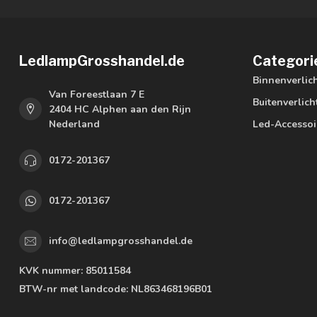
LedlampGrosshandel.de
Categori
Binnenverlic
Van Foreestlaan 7 E
Buitenverlich
2404 HC Alphen aan den Rijn
Nederland
Led-Accessoi
0172-201367
0172-201367
info@ledlampgrosshandel.de
KVK nummer:
85011584
BTW-nr met landcode:
NL863468196B01