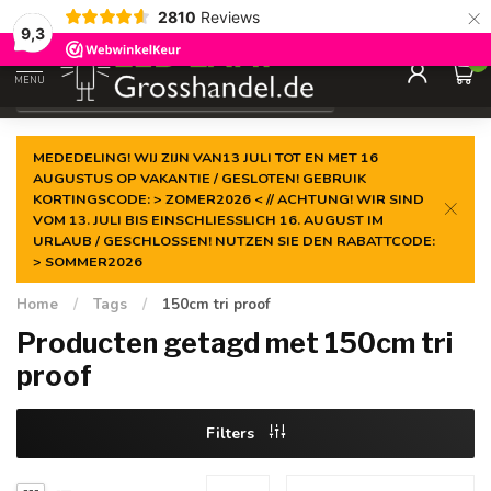
×
2810
Reviews
Gegarandeerde de
laagste prijs
9,3
0
MENU
€
Incl. btw
MEDEDELING! WIJ ZIJN VAN13 JULI TOT EN MET 16
AUGUSTUS OP VAKANTIE / GESLOTEN! GEBRUIK
KORTINGSCODE: > ZOMER2026 < // ACHTUNG! WIR SIND
VOM 13. JULI BIS EINSCHLIESSLICH 16. AUGUST IM
URLAUB / GESCHLOSSEN! NUTZEN SIE DEN RABATTCODE:
> SOMMER2026
Home
/
Tags
/
150cm tri proof
Producten getagd met 150cm tri
proof
Filters