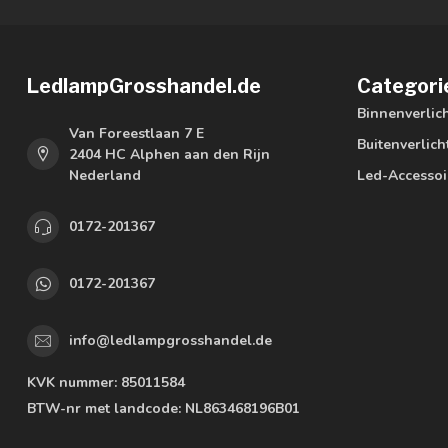
LedlampGrosshandel.de
Categori
Binnenverlic
Van Foreestlaan 7 E
Buitenverlich
2404 HC Alphen aan den Rijn
Nederland
Led-Accessoi
0172-201367
0172-201367
info@ledlampgrosshandel.de
KVK nummer:
85011584
BTW-nr met landcode:
NL863468196B01