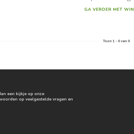
GA VERDER MET WIN
Toon
1
-
0
van 0
dan een kijkje op onze
ntwoorden op veelgestelde vragen en