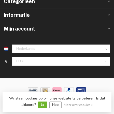
Categorieën
Informatie
Mijn account
€
Wij slaan cookies op om onze website te verbeteren. Is dat
© Copyright 2026 LedlampGrosshandel.de
- Powered by
Lightspeed
-
Lightspeed design
by
Dyvelopment
akkoord?
Ja
Nee
Meer over cookies »