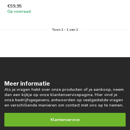
lamp met 150 lumen per
€59,95
watt. Geschikt v...
Op voorraad
Toon
1
-
1
van 1
Meer informatie
Als je vragen hebt over onze producten of je aankoop, neem
dan een kijkje op onze klantenservicepagina. Hier vind je
onze bedrijfsgegevens, antwoorden op veelgestelde vragen
en verschillende manieren om contact met ons op te nemen.
Klantenservice