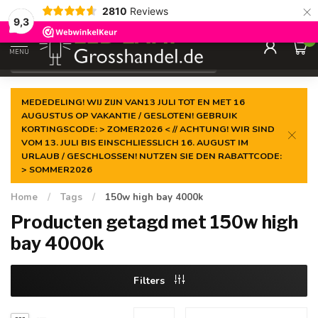
×
2810
Reviews
Gegarandeerde de
laagste prijs
9,3
0
MENU
€
Incl. btw
MEDEDELING! WIJ ZIJN VAN13 JULI TOT EN MET 16
AUGUSTUS OP VAKANTIE / GESLOTEN! GEBRUIK
KORTINGSCODE: > ZOMER2026 < // ACHTUNG! WIR SIND
VOM 13. JULI BIS EINSCHLIESSLICH 16. AUGUST IM
URLAUB / GESCHLOSSEN! NUTZEN SIE DEN RABATTCODE:
> SOMMER2026
Home
/
Tags
/
150w high bay 4000k
Producten getagd met 150w high
bay 4000k
Filters