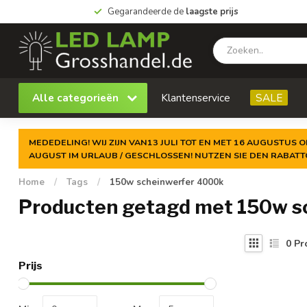
Gegarandeerde de
laagste prijs
Alle categorieën
Klantenservice
SALE
MEDEDELING! WIJ ZIJN VAN13 JULI TOT EN MET 16 AUGUSTUS O
AUGUST IM URLAUB / GESCHLOSSEN! NUTZEN SIE DEN RABAT
Home
/
Tags
/
150w scheinwerfer 4000k
Producten getagd met 150w s
0
Pr
Prijs