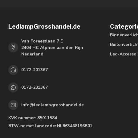
LedlampGrosshandel.de
Categori
Binnenverlic
Van Foreestlaan 7 E
Buitenverlich
2404 HC Alphen aan den Rijn
Nederland
Led-Accessoi
0172-201367
0172-201367
info@ledlampgrosshandel.de
KVK nummer:
85011584
BTW-nr met landcode:
NL863468196B01