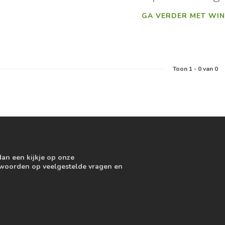
GA VERDER MET WIN
Toon
1
-
0
van 0
dan een kijkje op onze
ntwoorden op veelgestelde vragen en