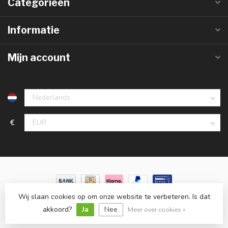
Categorieën
Informatie
Mijn account
€
Wij slaan cookies op om onze website te verbeteren. Is dat
© Copyright 2026 LedlampGrosshandel.de
- Powered by
Lightspeed
-
Lightspeed design
by
Dyvelopment
akkoord?
Ja
Nee
Meer over cookies »