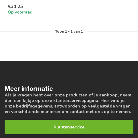
lichtkleuren; 3000K, 4000K
€31,25
en 5000K
Op voorraad
Toon
1
-
1
van 1
Meer informatie
Als je vragen hebt over onze producten of je aankoop, neem
dan een kijkje op onze klantenservicepagina. Hier vind je
onze bedrijfsgegevens, antwoorden op veelgestelde vragen
en verschillende manieren om contact met ons op te nemen.
Klantenservice