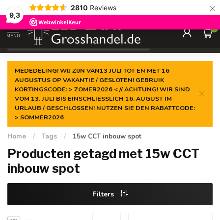
×
2810
Reviews
Gegarandeerde de
laagste prijs
9,3
0
MENU
€
Incl. btw
MEDEDELING! WIJ ZIJN VAN13 JULI TOT EN MET 16
AUGUSTUS OP VAKANTIE / GESLOTEN! GEBRUIK
KORTINGSCODE: > ZOMER2026 < // ACHTUNG! WIR SIND
VOM 13. JULI BIS EINSCHLIESSLICH 16. AUGUST IM
URLAUB / GESCHLOSSEN! NUTZEN SIE DEN RABATTCODE:
> SOMMER2026
Home
/
Tags
/
15w CCT inbouw spot
Producten getagd met 15w CCT
inbouw spot
Filters