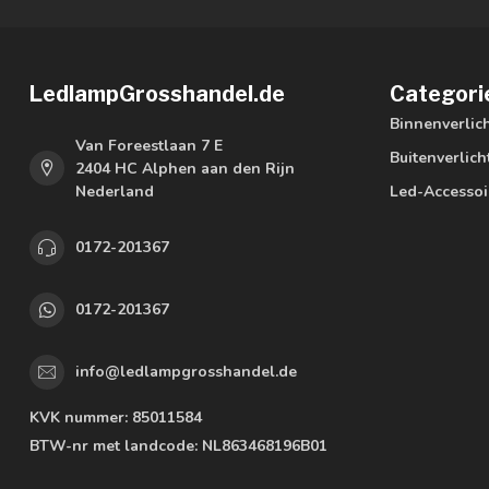
LedlampGrosshandel.de
Categori
Binnenverlic
Van Foreestlaan 7 E
Buitenverlich
2404 HC Alphen aan den Rijn
Nederland
Led-Accessoi
0172-201367
0172-201367
info@ledlampgrosshandel.de
KVK nummer:
85011584
BTW-nr met landcode:
NL863468196B01