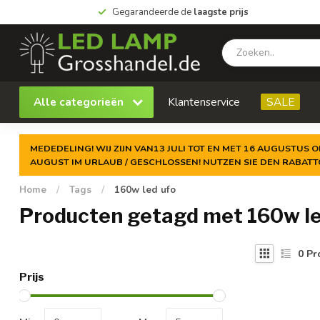
Gegarandeerde de
laagste prijs
Alle categorieën
Klantenservice
SALE
MEDEDELING! WIJ ZIJN VAN13 JULI TOT EN MET 16 AUGUSTUS O
AUGUST IM URLAUB / GESCHLOSSEN! NUTZEN SIE DEN RABAT
Home
/
Tags
/
160w led ufo
Producten getagd met 160w le
0
Pr
Prijs