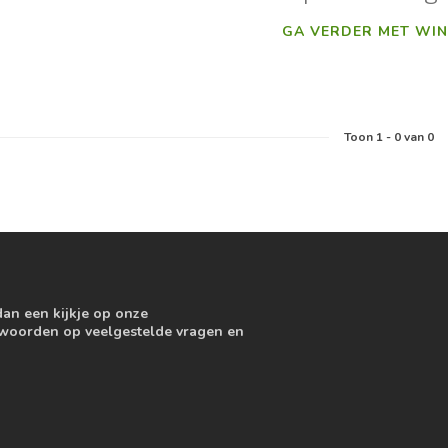
GA VERDER MET WIN
Toon
1
-
0
van 0
dan een kijkje op onze
ntwoorden op veelgestelde vragen en