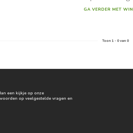
GA VERDER MET WIN
Toon
1
-
0
van 0
dan een kijkje op onze
ntwoorden op veelgestelde vragen en