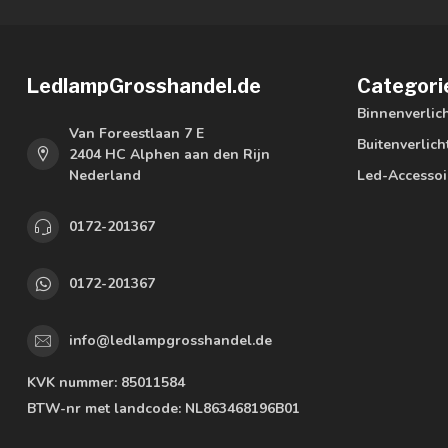
LedlampGrosshandel.de
Categori
Binnenverlic
Van Foreestlaan 7 E
Buitenverlich
2404 HC Alphen aan den Rijn
Nederland
Led-Accessoi
0172-201367
0172-201367
info@ledlampgrosshandel.de
KVK nummer:
85011584
BTW-nr met landcode:
NL863468196B01