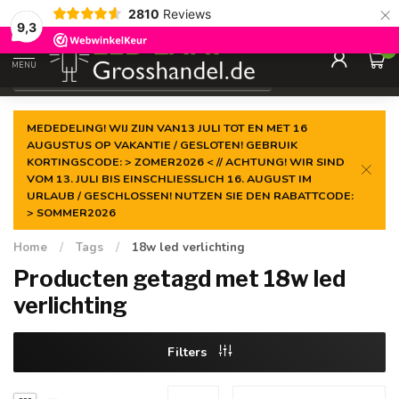
×
2810
Reviews
Gegarandeerde de
laagste prijs
9,3
0
MENU
€
Incl. btw
MEDEDELING! WIJ ZIJN VAN13 JULI TOT EN MET 16
AUGUSTUS OP VAKANTIE / GESLOTEN! GEBRUIK
KORTINGSCODE: > ZOMER2026 < // ACHTUNG! WIR SIND
VOM 13. JULI BIS EINSCHLIESSLICH 16. AUGUST IM
URLAUB / GESCHLOSSEN! NUTZEN SIE DEN RABATTCODE:
> SOMMER2026
Home
/
Tags
/
18w led verlichting
Producten getagd met 18w led
verlichting
Filters