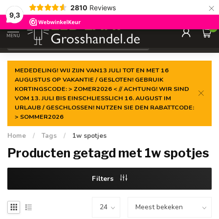
×
2810
Reviews
Gegarandeerde de
laagste prijs
9,3
0
MENU
€
Incl. btw
MEDEDELING! WIJ ZIJN VAN13 JULI TOT EN MET 16
AUGUSTUS OP VAKANTIE / GESLOTEN! GEBRUIK
KORTINGSCODE: > ZOMER2026 < // ACHTUNG! WIR SIND
VOM 13. JULI BIS EINSCHLIESSLICH 16. AUGUST IM
URLAUB / GESCHLOSSEN! NUTZEN SIE DEN RABATTCODE:
> SOMMER2026
Home
/
Tags
/
1w spotjes
Producten getagd met 1w spotjes
Filters