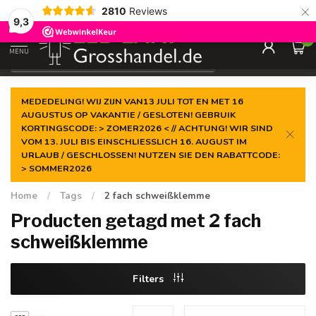
×
2810
Reviews
Gegarandeerde de
laagste prijs
9,3
0
MENU
€
Incl. btw
MEDEDELING! WIJ ZIJN VAN13 JULI TOT EN MET 16
AUGUSTUS OP VAKANTIE / GESLOTEN! GEBRUIK
KORTINGSCODE: > ZOMER2026 < // ACHTUNG! WIR SIND
VOM 13. JULI BIS EINSCHLIESSLICH 16. AUGUST IM
URLAUB / GESCHLOSSEN! NUTZEN SIE DEN RABATTCODE:
> SOMMER2026
Home
/
Tags
/
2 fach schweißklemme
Producten getagd met 2 fach
schweißklemme
Filters