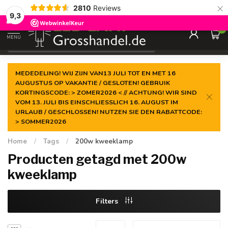
×
2810
Reviews
Gegarandeerde de
laagste prijs
9,3
0
MENU
€
Incl. btw
MEDEDELING! WIJ ZIJN VAN13 JULI TOT EN MET 16
AUGUSTUS OP VAKANTIE / GESLOTEN! GEBRUIK
KORTINGSCODE: > ZOMER2026 < // ACHTUNG! WIR SIND
VOM 13. JULI BIS EINSCHLIESSLICH 16. AUGUST IM
URLAUB / GESCHLOSSEN! NUTZEN SIE DEN RABATTCODE:
> SOMMER2026
Home
/
Tags
/
200w kweeklamp
Producten getagd met 200w
kweeklamp
Filters