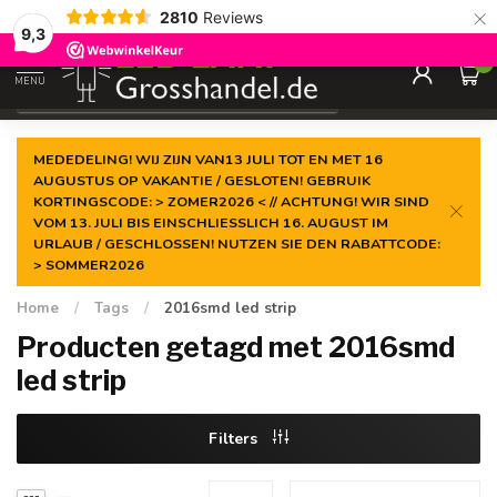
×
2810
Reviews
Gegarandeerde de
laagste prijs
9,3
0
MENU
€
Incl. btw
MEDEDELING! WIJ ZIJN VAN13 JULI TOT EN MET 16
AUGUSTUS OP VAKANTIE / GESLOTEN! GEBRUIK
KORTINGSCODE: > ZOMER2026 < // ACHTUNG! WIR SIND
VOM 13. JULI BIS EINSCHLIESSLICH 16. AUGUST IM
URLAUB / GESCHLOSSEN! NUTZEN SIE DEN RABATTCODE:
> SOMMER2026
Home
/
Tags
/
2016smd led strip
Producten getagd met 2016smd
led strip
Filters