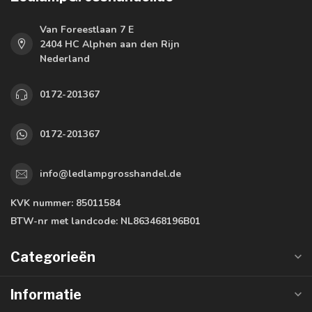
Van Foreestlaan 7 E
2404 HC Alphen aan den Rijn
Nederland
0172-201367
0172-201367
info@ledlampgrosshandel.de
KVK nummer:
85011584
BTW-nr met landcode:
NL863468196B01
Categorieën
Informatie