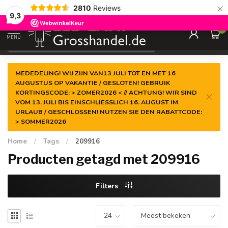
×
2810
Reviews
Gegarandeerde de
laagste prijs
9,3
0
MENU
€
Incl. btw
MEDEDELING! WIJ ZIJN VAN13 JULI TOT EN MET 16
AUGUSTUS OP VAKANTIE / GESLOTEN! GEBRUIK
KORTINGSCODE: > ZOMER2026 < // ACHTUNG! WIR SIND
VOM 13. JULI BIS EINSCHLIESSLICH 16. AUGUST IM
URLAUB / GESCHLOSSEN! NUTZEN SIE DEN RABATTCODE:
> SOMMER2026
Home
/
Tags
/
209916
Producten getagd met 209916
Filters