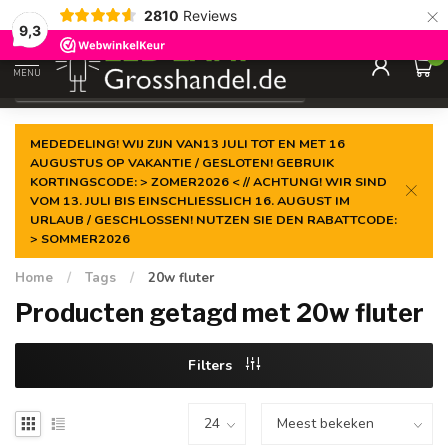
×
2810
Reviews
Gegarandeerde de
laagste prijs
9,3
0
MENU
€
Incl. btw
MEDEDELING! WIJ ZIJN VAN13 JULI TOT EN MET 16
AUGUSTUS OP VAKANTIE / GESLOTEN! GEBRUIK
KORTINGSCODE: > ZOMER2026 < // ACHTUNG! WIR SIND
VOM 13. JULI BIS EINSCHLIESSLICH 16. AUGUST IM
URLAUB / GESCHLOSSEN! NUTZEN SIE DEN RABATTCODE:
> SOMMER2026
Home
/
Tags
/
20w fluter
Producten getagd met 20w fluter
Filters