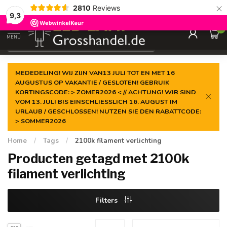
×
2810
Reviews
Gegarandeerde de
laagste prijs
9,3
0
MENU
€
Incl. btw
MEDEDELING! WIJ ZIJN VAN13 JULI TOT EN MET 16
AUGUSTUS OP VAKANTIE / GESLOTEN! GEBRUIK
KORTINGSCODE: > ZOMER2026 < // ACHTUNG! WIR SIND
VOM 13. JULI BIS EINSCHLIESSLICH 16. AUGUST IM
URLAUB / GESCHLOSSEN! NUTZEN SIE DEN RABATTCODE:
> SOMMER2026
Home
/
Tags
/
2100k filament verlichting
Producten getagd met 2100k
filament verlichting
Filters