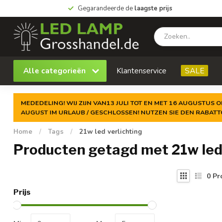
Gegarandeerde de
laagste prijs
Alle categorieën
Klantenservice
SALE
MEDEDELING! WIJ ZIJN VAN13 JULI TOT EN MET 16 AUGUSTUS O
AUGUST IM URLAUB / GESCHLOSSEN! NUTZEN SIE DEN RABAT
Home
/
Tags
/
21w led verlichting
Producten getagd met 21w led 
0
Pr
Prijs