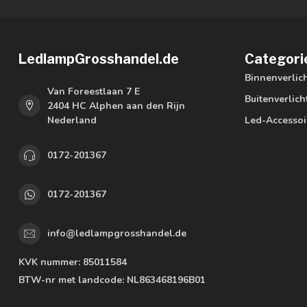
LedlampGrosshandel.de
Categori
Binnenverlic
Van Foreestlaan 7 E
Buitenverlich
2404 HC Alphen aan den Rijn
Nederland
Led-Accessoi
0172-201367
0172-201367
info@ledlampgrosshandel.de
KVK nummer:
85011584
BTW-nr met landcode:
NL863468196B01