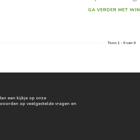
GA VERDER MET WIN
Toon
1
-
0
van 0
dan een kijkje op onze
ntwoorden op veelgestelde vragen en