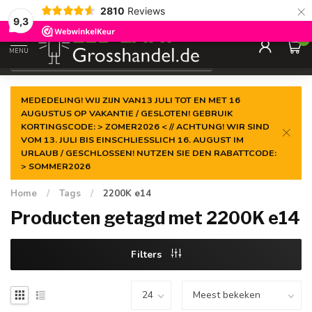
×
2810
Reviews
Gegarandeerde de
laagste prijs
9,3
0
MENU
€
Incl. btw
MEDEDELING! WIJ ZIJN VAN13 JULI TOT EN MET 16
AUGUSTUS OP VAKANTIE / GESLOTEN! GEBRUIK
KORTINGSCODE: > ZOMER2026 < // ACHTUNG! WIR SIND
VOM 13. JULI BIS EINSCHLIESSLICH 16. AUGUST IM
URLAUB / GESCHLOSSEN! NUTZEN SIE DEN RABATTCODE:
> SOMMER2026
Home
/
Tags
/
2200K e14
Producten getagd met 2200K e14
Filters