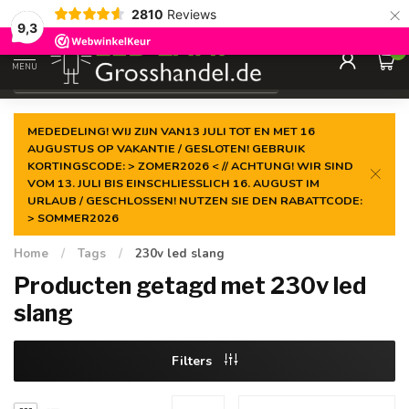
×
2810
Reviews
Gegarandeerde de
laagste prijs
9,3
0
MENU
€
Incl. btw
MEDEDELING! WIJ ZIJN VAN13 JULI TOT EN MET 16
AUGUSTUS OP VAKANTIE / GESLOTEN! GEBRUIK
KORTINGSCODE: > ZOMER2026 < // ACHTUNG! WIR SIND
VOM 13. JULI BIS EINSCHLIESSLICH 16. AUGUST IM
URLAUB / GESCHLOSSEN! NUTZEN SIE DEN RABATTCODE:
> SOMMER2026
Home
/
Tags
/
230v led slang
Producten getagd met 230v led
slang
Filters