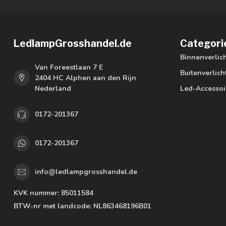
LedlampGrosshandel.de
Categori
Binnenverlic
Van Foreestlaan 7 E
Buitenverlich
2404 HC Alphen aan den Rijn
Nederland
Led-Accessoi
0172-201367
0172-201367
info@ledlampgrosshandel.de
KVK nummer:
85011584
BTW-nr met landcode:
NL863468196B01