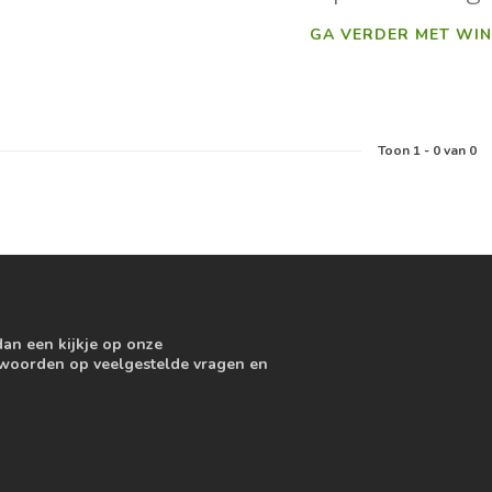
GA VERDER MET WIN
Toon
1
-
0
van 0
dan een kijkje op onze
ntwoorden op veelgestelde vragen en