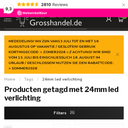
×
2810
Reviews
Gegarandeerde de
laagste prijs
9,3
0
MENU
€
Incl. btw
MEDEDELING! WIJ ZIJN VAN13 JULI TOT EN MET 16
AUGUSTUS OP VAKANTIE / GESLOTEN! GEBRUIK
KORTINGSCODE: > ZOMER2026 < // ACHTUNG! WIR SIND
VOM 13. JULI BIS EINSCHLIESSLICH 16. AUGUST IM
URLAUB / GESCHLOSSEN! NUTZEN SIE DEN RABATTCODE:
> SOMMER2026
Home
/
Tags
/
24mm led verlichting
Producten getagd met 24mm led
verlichting
Filters