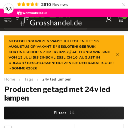
×
2810
Reviews
Gegarandeerde de
laagste prijs
9,3
0
MENU
€
Incl. btw
MEDEDELING! WIJ ZIJN VAN13 JULI TOT EN MET 16
AUGUSTUS OP VAKANTIE / GESLOTEN! GEBRUIK
KORTINGSCODE: > ZOMER2026 < // ACHTUNG! WIR SIND
VOM 13. JULI BIS EINSCHLIESSLICH 16. AUGUST IM
URLAUB / GESCHLOSSEN! NUTZEN SIE DEN RABATTCODE:
> SOMMER2026
Home
/
Tags
/
24v led lampen
Producten getagd met 24v led
lampen
Filters