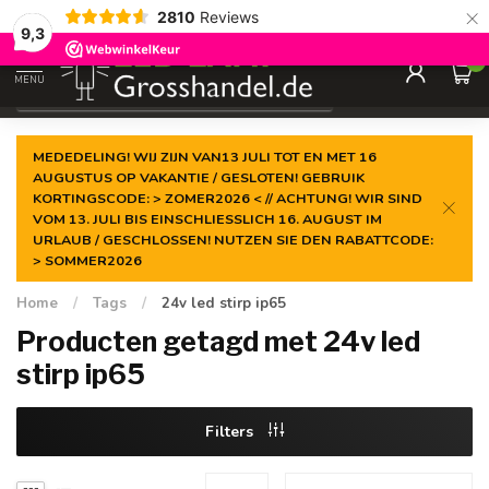
×
2810
Reviews
Gegarandeerde de
laagste prijs
9,3
0
MENU
€
Incl. btw
MEDEDELING! WIJ ZIJN VAN13 JULI TOT EN MET 16
AUGUSTUS OP VAKANTIE / GESLOTEN! GEBRUIK
KORTINGSCODE: > ZOMER2026 < // ACHTUNG! WIR SIND
VOM 13. JULI BIS EINSCHLIESSLICH 16. AUGUST IM
URLAUB / GESCHLOSSEN! NUTZEN SIE DEN RABATTCODE:
> SOMMER2026
Home
/
Tags
/
24v led stirp ip65
Producten getagd met 24v led
stirp ip65
Filters