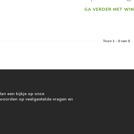
GA VERDER MET WIN
Toon
1
-
0
van 0
dan een kijkje op onze
ntwoorden op veelgestelde vragen en