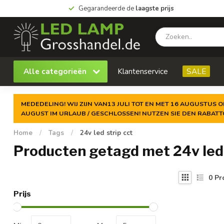
Gegarandeerde de
laagste prijs
Alle categorieën
Klantenservice
SALE
MEDEDELING! WIJ ZIJN VAN13 JULI TOT EN MET 16 AUGUSTUS O
AUGUST IM URLAUB / GESCHLOSSEN! NUTZEN SIE DEN RABAT
Home
/
Tags
/
24v led strip cct
Producten getagd met 24v led 
0
Pr
Prijs