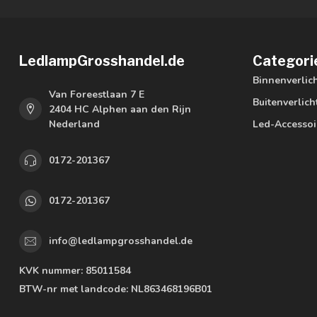
LedlampGrosshandel.de
Categori
Binnenverlic
Van Foreestlaan 7 E
Buitenverlich
2404 HC Alphen aan den Rijn
Nederland
Led-Accessoi
0172-201367
0172-201367
info@ledlampgrosshandel.de
KVK nummer:
85011584
BTW-nr met landcode:
NL863468196B01