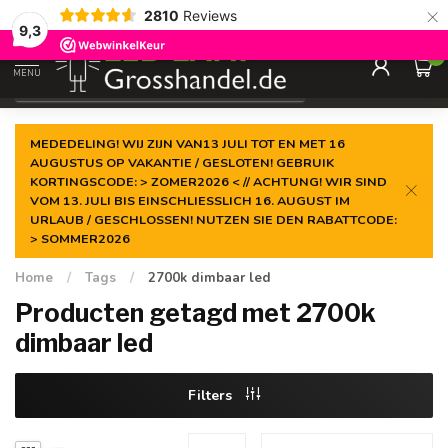
×
2810
Reviews
Gegarandeerde de
laagste prijs
9,3
0
MENU
€
Incl. btw
MEDEDELING! WIJ ZIJN VAN13 JULI TOT EN MET 16
AUGUSTUS OP VAKANTIE / GESLOTEN! GEBRUIK
KORTINGSCODE: > ZOMER2026 < // ACHTUNG! WIR SIND
VOM 13. JULI BIS EINSCHLIESSLICH 16. AUGUST IM
URLAUB / GESCHLOSSEN! NUTZEN SIE DEN RABATTCODE:
> SOMMER2026
Home
/
Tags
/
2700k dimbaar led
Producten getagd met 2700k
dimbaar led
Filters