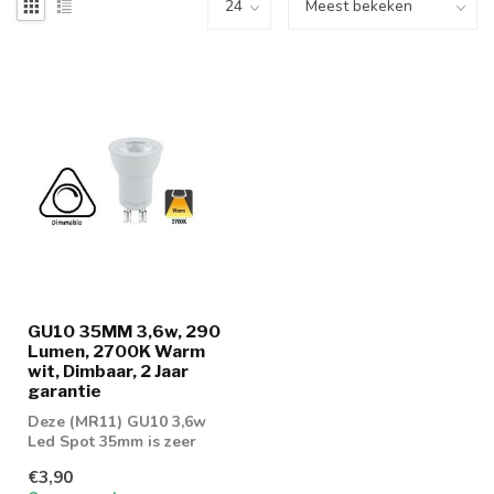
GU10 35MM 3,6w, 290
Lumen, 2700K Warm
wit, Dimbaar, 2 Jaar
garantie
Deze (MR11) GU10 3,6w
Led Spot 35mm is zeer
scherp geprijsd! Zeer goed
€3,90
dimbaar m...