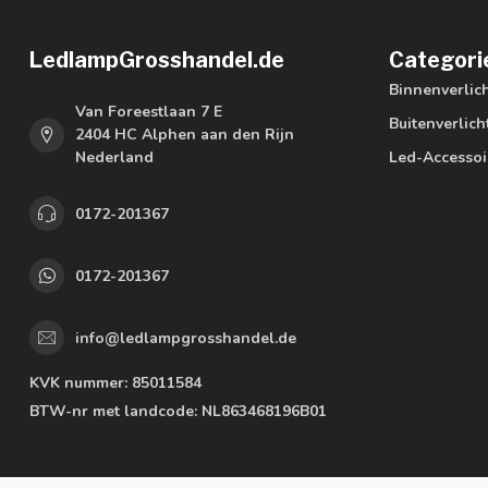
LedlampGrosshandel.de
Categori
Binnenverlic
Van Foreestlaan 7 E
Buitenverlich
2404 HC Alphen aan den Rijn
Nederland
Led-Accessoi
0172-201367
0172-201367
info@ledlampgrosshandel.de
KVK nummer:
85011584
BTW-nr met landcode:
NL863468196B01