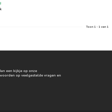
d
jk
Toon
1
-
1
van 1
dan een kijkje op onze
ntwoorden op veelgestelde vragen en