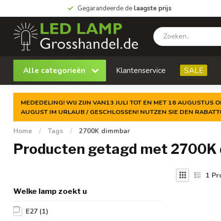
Gegarandeerde de
laagste prijs
Alle categorieën
Klantenservice
SALE
MEDEDELING! WIJ ZIJN VAN13 JULI TOT EN MET 16 AUGUSTUS O
AUGUST IM URLAUB / GESCHLOSSEN! NUTZEN SIE DEN RABAT
Home
/
Tags
/
2700K dimmbar
Producten getagd met 2700K
1
Pr
Welke lamp zoekt u
E27
(1)