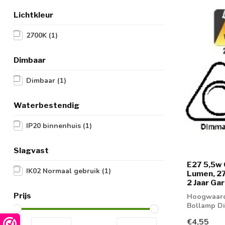
Lichtkleur
2700K
(1)
Dimbaar
Dimbaar
(1)
Waterbestendig
IP20 binnenhuis
(1)
Slagvast
E27 5,5w 
IK02 Normaal gebruik
(1)
Lumen, 2
2 Jaar Ga
Prijs
Hoogwaardi
Bollamp D
€4,55