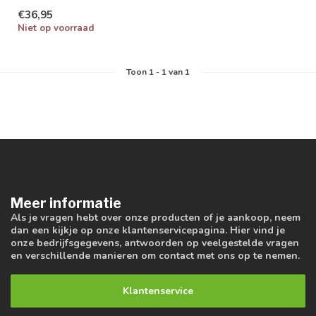
wit. Dimbaar geschikt voor
€36,95
badkam...
Niet op voorraad
Toon
1
-
1
van 1
Meer informatie
Als je vragen hebt over onze producten of je aankoop, neem
dan een kijkje op onze klantenservicepagina. Hier vind je
onze bedrijfsgegevens, antwoorden op veelgestelde vragen
en verschillende manieren om contact met ons op te nemen.
Klantenservice