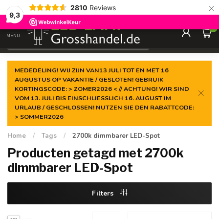
×
2810
Reviews
Gegarandeerde de
laagste prijs
9,3
0
MENU
€
Incl. btw
MEDEDELING! WIJ ZIJN VAN13 JULI TOT EN MET 16
AUGUSTUS OP VAKANTIE / GESLOTEN! GEBRUIK
KORTINGSCODE: > ZOMER2026 < // ACHTUNG! WIR SIND
VOM 13. JULI BIS EINSCHLIESSLICH 16. AUGUST IM
URLAUB / GESCHLOSSEN! NUTZEN SIE DEN RABATTCODE:
> SOMMER2026
Home
/
Tags
/
2700k dimmbarer LED-Spot
Producten getagd met 2700k
dimmbarer LED-Spot
Filters