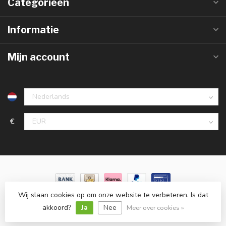
Categorieën
Informatie
Mijn account
€
Wij slaan cookies op om onze website te verbeteren. Is dat
© Copyright 2026 LedlampGrosshandel.de
- Powered by
Lightspeed
-
Lightspeed design
by
Dyvelopment
akkoord?
Ja
Nee
Meer over cookies »