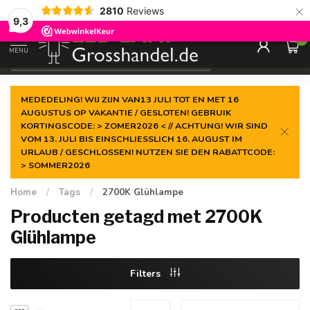
×
2810
Reviews
Gegarandeerde de
laagste prijs
9,3
0
MENU
€
Incl. btw
MEDEDELING! WIJ ZIJN VAN13 JULI TOT EN MET 16
AUGUSTUS OP VAKANTIE / GESLOTEN! GEBRUIK
KORTINGSCODE: > ZOMER2026 < // ACHTUNG! WIR SIND
VOM 13. JULI BIS EINSCHLIESSLICH 16. AUGUST IM
URLAUB / GESCHLOSSEN! NUTZEN SIE DEN RABATTCODE:
> SOMMER2026
Home
/
Tags
/
2700K Glühlampe
Producten getagd met 2700K
Glühlampe
Filters