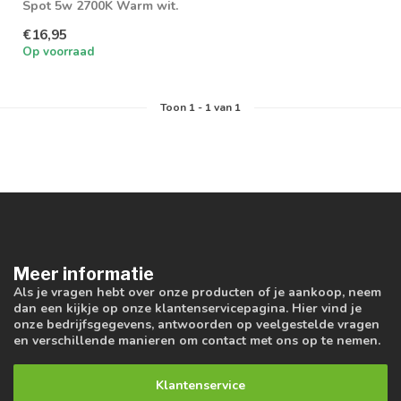
Spot 5w 2700K Warm wit.
Dimbaar geschikt voor
€16,95
badkamer, s...
Op voorraad
Toon
1
-
1
van 1
Meer informatie
Als je vragen hebt over onze producten of je aankoop, neem
dan een kijkje op onze klantenservicepagina. Hier vind je
onze bedrijfsgegevens, antwoorden op veelgestelde vragen
en verschillende manieren om contact met ons op te nemen.
Klantenservice