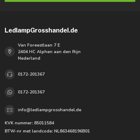
LedlampGrosshandel.de
Van Foreestlaan 7 E
2404 HC Alphen aan den Rijn
Nederland
0172-201367
0172-201367
info@ledlampgrosshandel.de
KVK nummer:
85011584
BTW-nr met landcode:
NL863468196B01