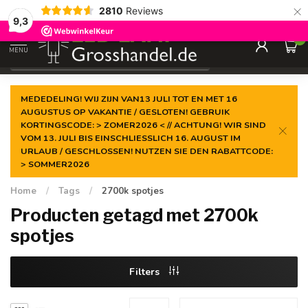
×
2810
Reviews
Gegarandeerde de
laagste prijs
9,3
0
MENU
€
Incl. btw
MEDEDELING! WIJ ZIJN VAN13 JULI TOT EN MET 16
AUGUSTUS OP VAKANTIE / GESLOTEN! GEBRUIK
KORTINGSCODE: > ZOMER2026 < // ACHTUNG! WIR SIND
VOM 13. JULI BIS EINSCHLIESSLICH 16. AUGUST IM
URLAUB / GESCHLOSSEN! NUTZEN SIE DEN RABATTCODE:
> SOMMER2026
Home
/
Tags
/
2700k spotjes
Producten getagd met 2700k
spotjes
Filters