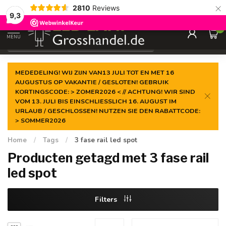
×
2810
Reviews
Gegarandeerde de
laagste prijs
9,3
0
MENU
€
Incl. btw
MEDEDELING! WIJ ZIJN VAN13 JULI TOT EN MET 16
AUGUSTUS OP VAKANTIE / GESLOTEN! GEBRUIK
KORTINGSCODE: > ZOMER2026 < // ACHTUNG! WIR SIND
VOM 13. JULI BIS EINSCHLIESSLICH 16. AUGUST IM
URLAUB / GESCHLOSSEN! NUTZEN SIE DEN RABATTCODE:
> SOMMER2026
Home
/
Tags
/
3 fase rail led spot
Producten getagd met 3 fase rail
led spot
Filters